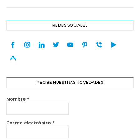
REDES SOCIALES
facebook
instagram
linkedin
twitter
youtube
pinterest
viber
play
appstore
RECIBE NUESTRAS NOVEDADES
Nombre
*
Correo electrónico
*