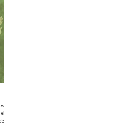
os
el
 de