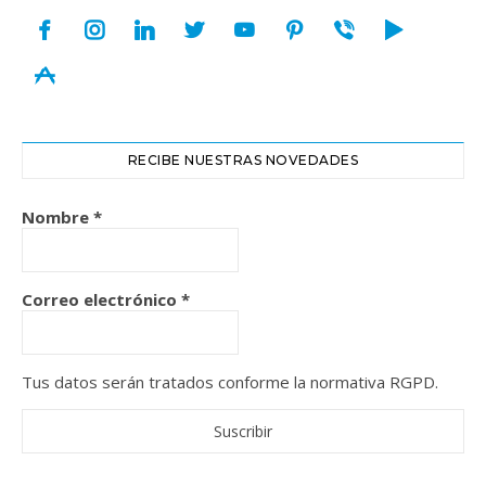
facebook
instagram
linkedin
twitter
youtube
pinterest
viber
play
appstore
RECIBE NUESTRAS NOVEDADES
Nombre
*
Correo electrónico
*
Tus datos serán tratados conforme la normativa RGPD.