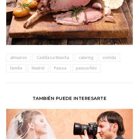
almuerzo
Castilla-La Mancha
catering
comida
familia
Madrid
Pascua
pascua feliz
TAMBIÉN PUEDE INTERESARTE