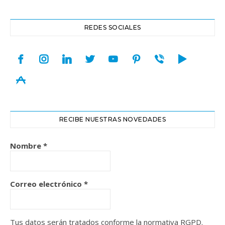
REDES SOCIALES
facebook
instagram
linkedin
twitter
youtube
pinterest
viber
play
appstore
RECIBE NUESTRAS NOVEDADES
Nombre
*
Correo electrónico
*
Tus datos serán tratados conforme la normativa RGPD.