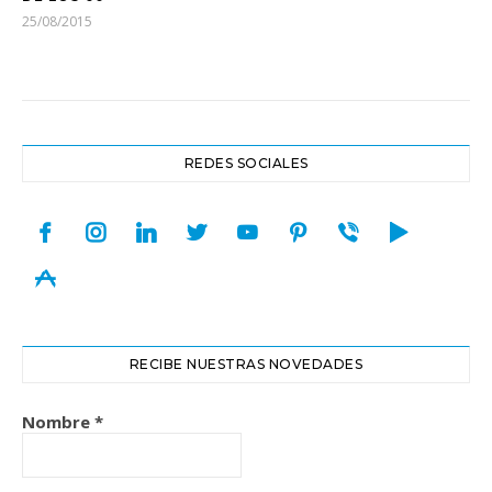
25/08/2015
REDES SOCIALES
facebook
instagram
linkedin
twitter
youtube
pinterest
viber
play
appstore
RECIBE NUESTRAS NOVEDADES
Nombre
*