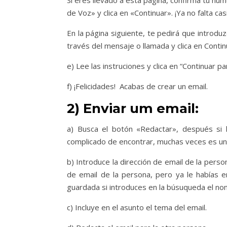
Si eres llevado a esta página, confirma tu n
de Voz» y clica en «Continuar». ¡Ya no falta ca
En la página siguiente, te pedirá que introduz
través del mensaje o llamada y clica en Contin
e) Lee las instruciones y clica en “Continuar pa
f) ¡Felicidades! Acabas de crear un email.
2) Enviar um email:
a) Busca el botón «Redactar», después si 
complicado de encontrar, muchas veces es un 
b) Introduce la dirección de email de la person
de email de la persona, pero ya le habías e
guardada si introduces en la búsuqueda el no
c) Incluye en el asunto el tema del email.