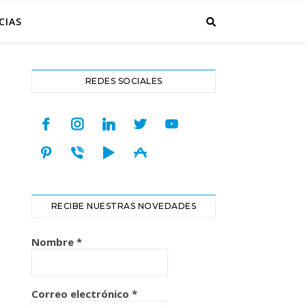
CIAS
REDES SOCIALES
facebook
instagram
linkedin
twitter
youtube
pinterest
viber
play
appstore
RECIBE NUESTRAS NOVEDADES
Nombre
*
Correo electrónico
*