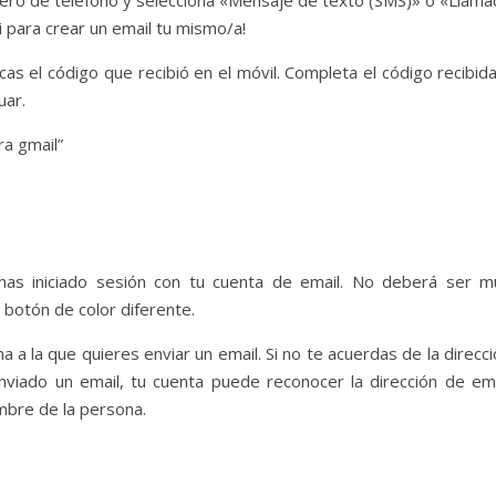
úmero de teléfono y selecciona «Mensaje de texto (SMS)» o «Llama
si para crear un email tu mismo/a!
cas el código que recibió en el móvil. Completa el código recibid
uar.
ra gmail”
has iniciado sesión con tu cuenta de email. No deberá ser m
botón de color diferente.
a a la que quieres enviar un email. Si no te acuerdas de la direcc
nviado un email, tu cuenta puede reconocer la dirección de ema
mbre de la persona.