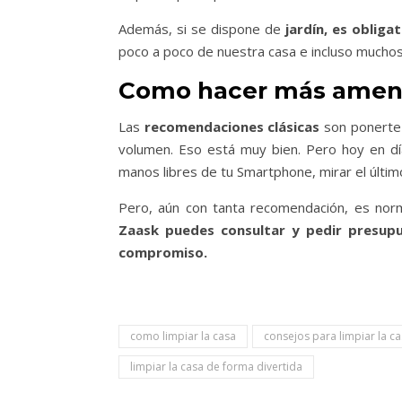
Además, si se dispone de
jardín, es obligat
poco a poco de nuestra casa e incluso muchos
Como hacer más amena l
Las
recomendaciones clásicas
son ponerte 
volumen. Eso está muy bien. Pero hoy en dí
manos libres de tu Smartphone, mirar el último
Pero, aún con tanta recomendación, es norm
Zaask puedes consultar y pedir presup
compromiso.
como limpiar la casa
consejos para limpiar la c
limpiar la casa de forma divertida