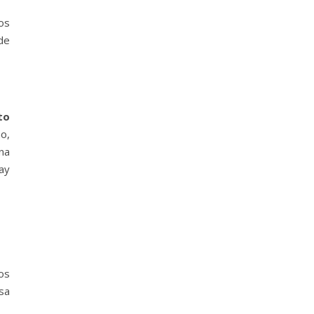
los
de
to
ho,
na
ay
os
sa