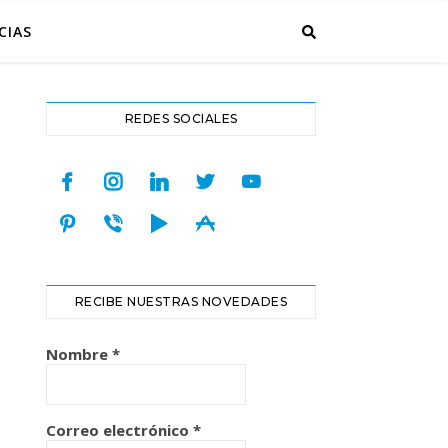
CIAS
REDES SOCIALES
facebook
instagram
linkedin
twitter
youtube
pinterest
viber
play
appstore
RECIBE NUESTRAS NOVEDADES
Nombre
*
Correo electrónico
*