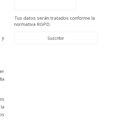
Tus datos serán tratados conforme la
normativa RGPD.
 y
er
la
es
la
os