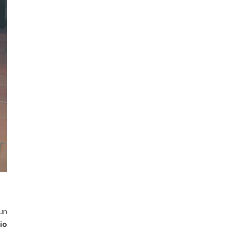
un
io