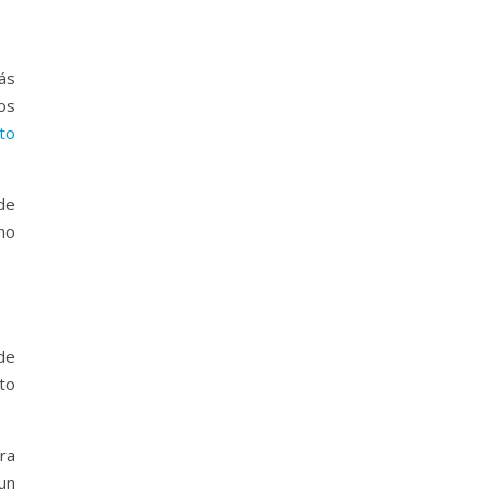
ás
los
to
de
no
 de
to
ra
un