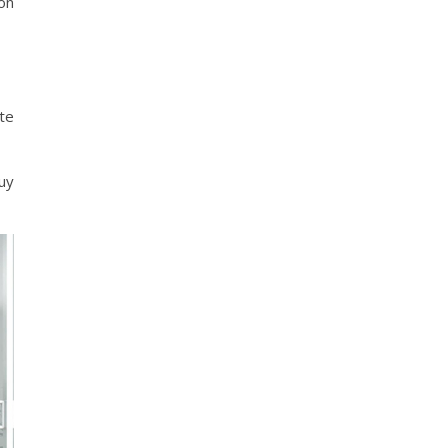
ón
te
uy