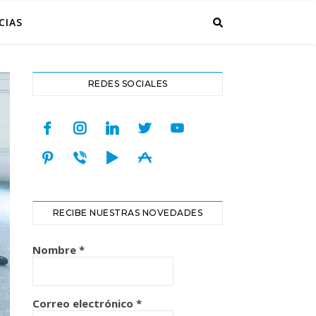
CIAS
REDES SOCIALES
facebook
instagram
linkedin
twitter
youtube
pinterest
viber
play
appstore
RECIBE NUESTRAS NOVEDADES
Nombre
*
Correo electrónico
*