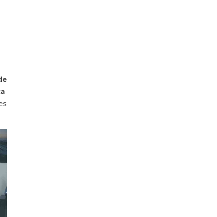
de
ca
es