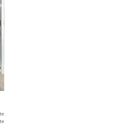
nte
te