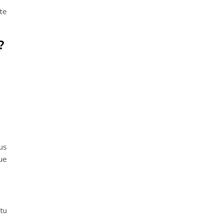
te
?
us
ue
 tu