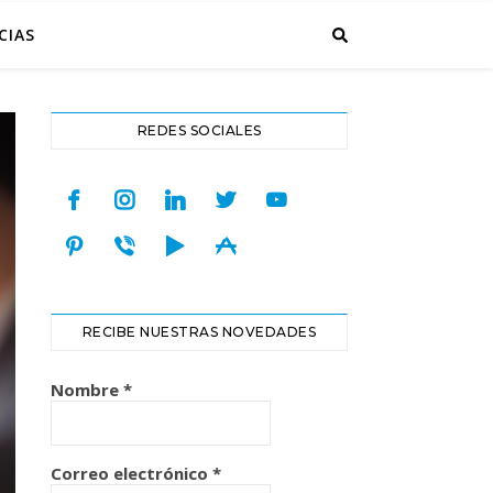
CIAS
REDES SOCIALES
facebook
instagram
linkedin
twitter
youtube
pinterest
viber
play
appstore
RECIBE NUESTRAS NOVEDADES
Nombre
*
Correo electrónico
*