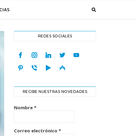
CIAS
REDES SOCIALES
facebook
instagram
linkedin
twitter
youtube
pinterest
viber
play
appstore
RECIBE NUESTRAS NOVEDADES
Nombre
*
Correo electrónico
*