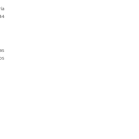
ía
44
as
os