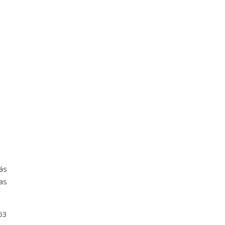
ás
as
53