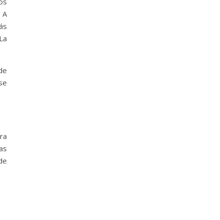
tos
 A
ás
 La
de
se
ra
as
de