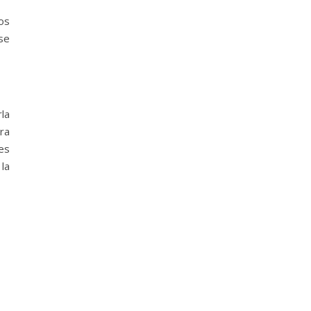
os
se
rla
ra
es
 la