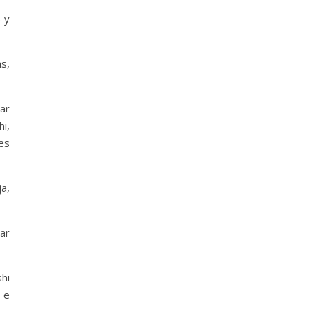
) y
s,
ar
i,
 es
a,
ar
hi
o e