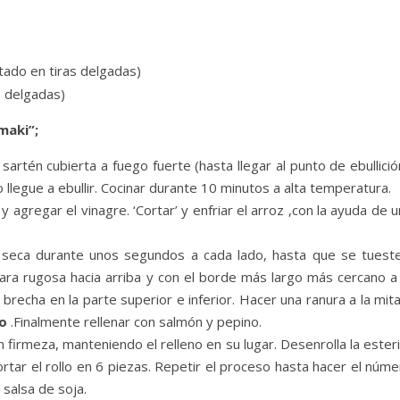
tado en tiras delgadas)
s delgadas)
maki”;
sartén cubierta a fuego fuerte (hasta llegar al punto de ebullició
llegue a ebullir. Cocinar durante 10 minutos a alta temperatura.
y agregar el vinagre. ‘Cortar’ y enfriar el arroz ,con la ayuda de 
n seca durante unos segundos a cada lado, hasta que se tueste
cara rugosa hacia arriba y con el borde más largo más cercano a 
 brecha en la parte superior e inferior. Hacer una ranura a la mit
do
.Finalmente rellenar con salmón y pepino.
n firmeza, manteniendo el relleno en su lugar. Desenrolla la esteri
 cortar el rollo en 6 piezas. Repetir el proceso hasta hacer el núm
 salsa de soja.