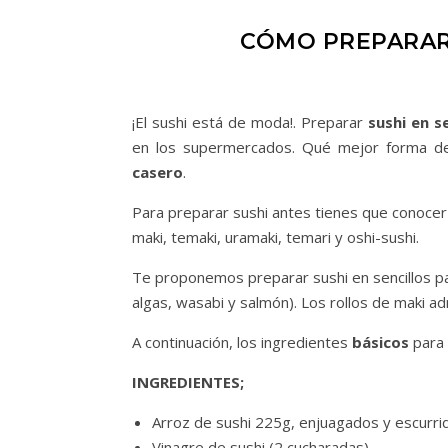
CÓMO PREPARAR 
¡El sushi está de moda!. Preparar
sushi en s
en los supermercados. Qué mejor forma de 
casero
.
Para preparar sushi antes tienes que conocer 
maki, temaki, uramaki, temari y oshi-sushi.
Te proponemos preparar sushi en sencillos pa
algas, wasabi y salmón). Los rollos de maki ad
A continuación, los ingredientes
básicos
para 
INGREDIENTES;
Arroz de sushi 225g, enjuagados y escurri
Vinagre de sushi (2 cucharadas)