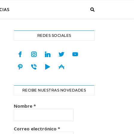
CIAS
REDES SOCIALES
facebook
instagram
linkedin
twitter
youtube
pinterest
viber
play
appstore
RECIBE NUESTRAS NOVEDADES
Nombre
*
Correo electrónico
*