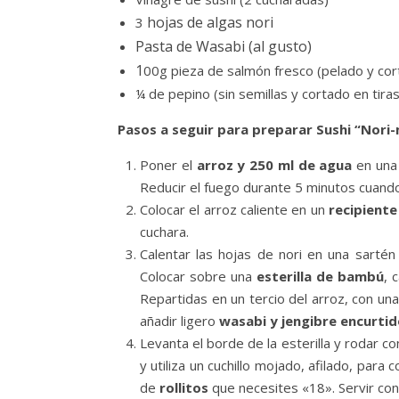
hojas de algas nori
3
Pasta de Wasabi (al gusto)
1
00g pieza de salmón fresco (pelado y cor
¼ de pepino (sin semillas y cortado en tira
Pasos a seguir para preparar Sushi “Nori-
Poner el
arroz y 250 ml de agua
en una 
Reducir el fuego durante 5 minutos cuando 
Colocar el arroz caliente en un
recipiente
cuchara.
Calentar las hojas de nori en una sarté
Colocar sobre una
esterilla de bambú
, 
Repartidas en un tercio del arroz, con una
añadir ligero
wasabi y jengibre encurti
Levanta el borde de la esterilla y rodar co
y utiliza un cuchillo mojado, afilado, para
de
rollitos
que necesites «18». Servir con