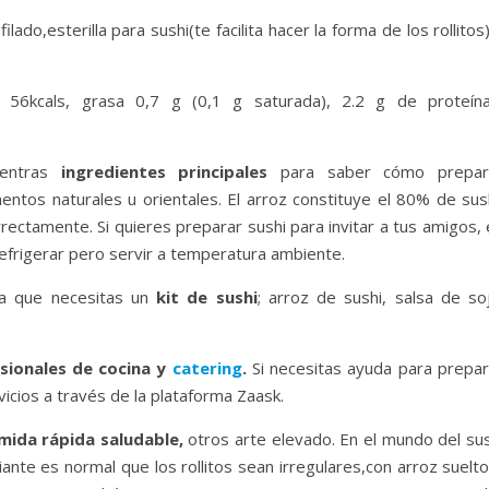
ilado,esterilla para sushi(te facilita hacer la forma de los rollitos
o: 56kcals, grasa 0,7 g (0,1 g saturada), 2.2 g de proteína
uentras
ingredientes principales
para saber cómo prepar
entos naturales u orientales. El arroz constituye el 80% de sush
rectamente. Si quieres preparar sushi para invitar a tus amigos,
 refrigerar pero servir a temperatura ambiente.
da que necesitas un
kit de sushi
; arroz de sushi, salsa de soj
sionales de cocina y
catering
.
Si necesitas ayuda para prepar
icios a través de la plataforma Zaask.
mida rápida saludable,
otros arte elevado. En el mundo del sus
iante es normal que los rollitos sean irregulares,con arroz suelt