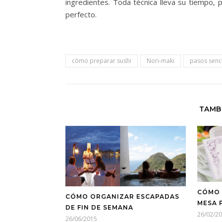
ingredientes. Toda técnica lleva su tiempo, 
perfecto.
cómo preparar sushi
Nori-maki
pasos senci
TAMB
CÓMO 
CÓMO ORGANIZAR ESCAPADAS
MESA 
DE FIN DE SEMANA
26/02/2
26/06/2015