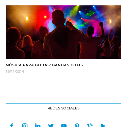
MÚSICA PARA BODAS: BANDAS O DJS
16/11/2014
REDES SOCIALES
facebook
instagram
linkedin
twitter
youtube
pinterest
viber
play