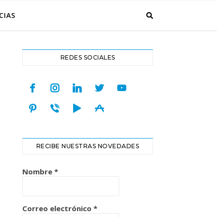
CIAS
REDES SOCIALES
facebook
instagram
linkedin
twitter
youtube
pinterest
viber
play
appstore
RECIBE NUESTRAS NOVEDADES
Nombre
*
Correo electrónico
*