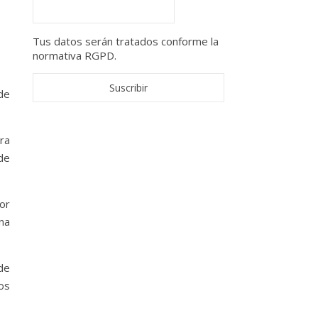
Tus datos serán tratados conforme la
normativa RGPD.
de
ra
de
or
na
de
os