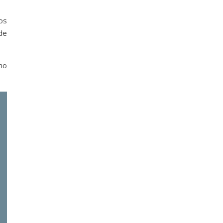
os
de
mo