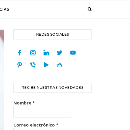
CIAS
REDES SOCIALES
facebook
instagram
linkedin
twitter
youtube
pinterest
viber
play
appstore
RECIBE NUESTRAS NOVEDADES
Nombre
*
Correo electrónico
*