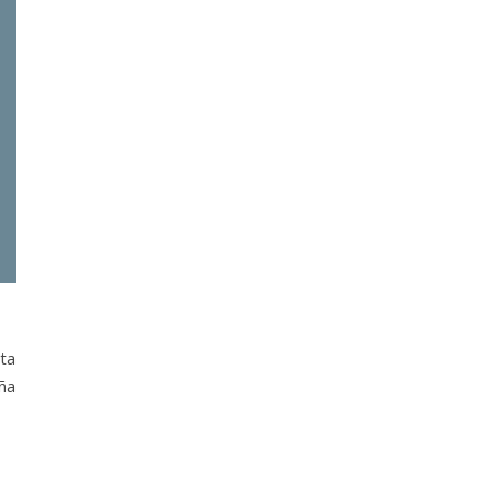
ta
uña