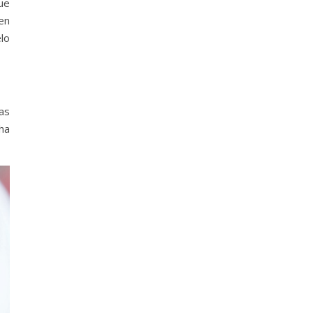
ue
ien
lo
as
ha