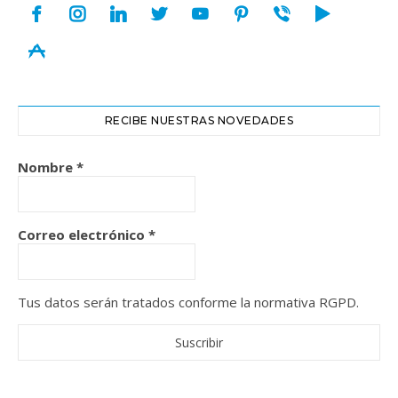
facebook
instagram
linkedin
twitter
youtube
pinterest
viber
play
appstore
RECIBE NUESTRAS NOVEDADES
Nombre
*
Correo electrónico
*
Tus datos serán tratados conforme la normativa RGPD.