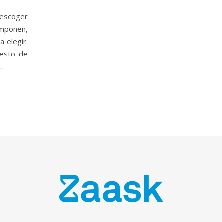
 escoger
omponen,
a elegir.
uesto de
o…