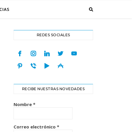
CIAS
REDES SOCIALES
facebook
instagram
linkedin
twitter
youtube
pinterest
viber
play
appstore
RECIBE NUESTRAS NOVEDADES
Nombre
*
Correo electrónico
*