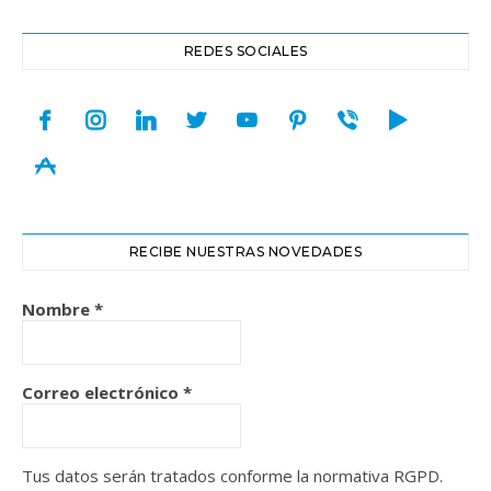
REDES SOCIALES
facebook
instagram
linkedin
twitter
youtube
pinterest
viber
play
appstore
RECIBE NUESTRAS NOVEDADES
Nombre
*
Correo electrónico
*
Tus datos serán tratados conforme la normativa RGPD.