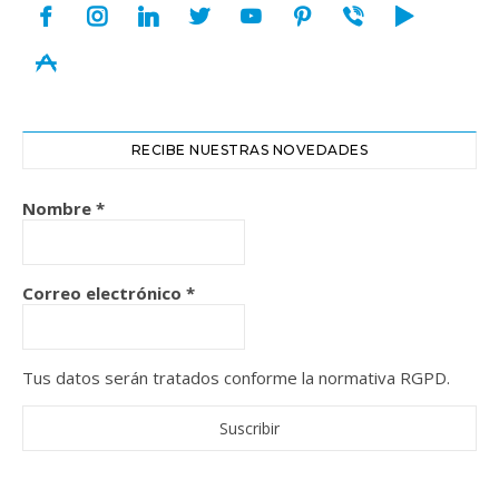
facebook
instagram
linkedin
twitter
youtube
pinterest
viber
play
appstore
RECIBE NUESTRAS NOVEDADES
Nombre
*
Correo electrónico
*
Tus datos serán tratados conforme la normativa RGPD.