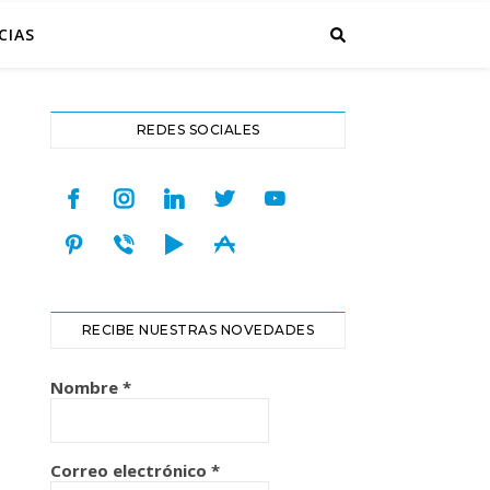
CIAS
REDES SOCIALES
facebook
instagram
linkedin
twitter
youtube
pinterest
viber
play
appstore
RECIBE NUESTRAS NOVEDADES
Nombre
*
Correo electrónico
*