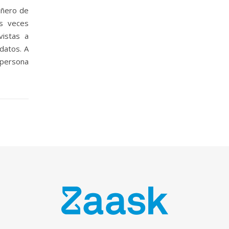
iñero de
as veces
vistas a
idatos. A
persona