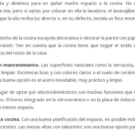
rta y dinámica para no quitar mucho espacio a la cocina. No 
sla, pero si optas por colocar en ella la lavadora, el lavavajilla
ue la isla reciba luz directa o, en su defecto, instala un foco enc
techo de la cocina escayola decorativa o decorar la pared con pa
ación. Ten en cuenta que la cocina tiene que seguir el estilo 
ia del resto de la casa.
ten mantenimiento.
Las superficies naturales como la terracota,
de limpiar. Encimeras lisas y con colores claros o el suelo de cerám
a buena opción es el acero inoxidable, muy práctico y limpio.
ugar de optar por electrodomésticos con muchas funciones que t
s. El horno integrado en la vitrocerámica o en la placa de inducc
pa menos espacio.
la cocina.
Con una buena planificación del espacio, es posible incl
cesites. Las mesas altas con taburetes son una buena opción pa