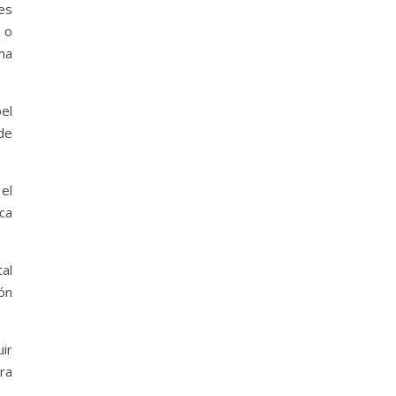
es
s o
ima
pel
de
 el
ica
al
ión
uir
ra