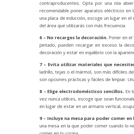
contraproducentes. Opta por una isla abie
recomendable poner aparatos eléctricos en la i
una placa de inducción, escoge un lugar en el q
del área que utilizarás con más frecuencia.
6 – No recarges la decoración.
Poner en el 
pintado, pueden recargar en exceso la decor
decoración y estar en equilibrio con la aparienc
7 – Evita utilizar materiales que necesi
ladrillo, tejas o el mármol, son más difíciles 
son opciones prácticas y fáciles de limpiar. Un
8 – Elige electrodomésticos sencillos.
En l
vez nunca utilices, escoge que sean funcionale
en lugar de estar en un armario vertical, ocu
9 – Incluye na mesa para poder comer en 
una mesa en la que poder comer cuando lo ne
comer en tu cocina.