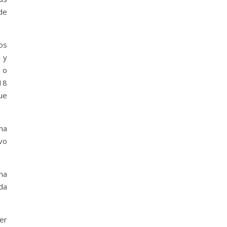
de
os
 y
s o
 18
ue
na
vo
na
da
er