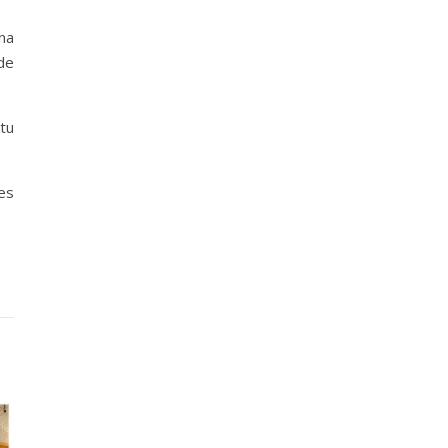
ina
de
tu
es