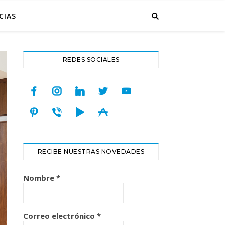
CIAS
REDES SOCIALES
facebook
instagram
linkedin
twitter
youtube
pinterest
viber
play
appstore
RECIBE NUESTRAS NOVEDADES
Nombre
*
Correo electrónico
*