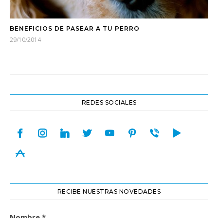
BENEFICIOS DE PASEAR A TU PERRO
29/10/2014
REDES SOCIALES
facebook
instagram
linkedin
twitter
youtube
pinterest
viber
play
appstore
RECIBE NUESTRAS NOVEDADES
Nombre
*