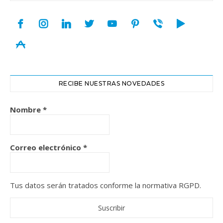
facebook
instagram
linkedin
twitter
youtube
pinterest
viber
play
appstore
RECIBE NUESTRAS NOVEDADES
Nombre
*
Correo electrónico
*
Tus datos serán tratados conforme la normativa RGPD.