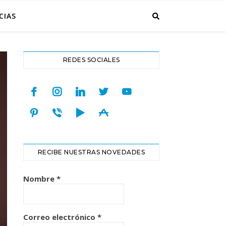
CIAS
REDES SOCIALES
facebook
instagram
linkedin
twitter
youtube
pinterest
viber
play
appstore
RECIBE NUESTRAS NOVEDADES
Nombre
*
Correo electrónico
*