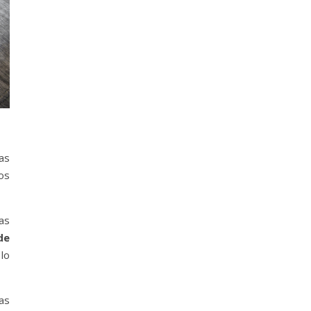
as
os
as
de
lo
as