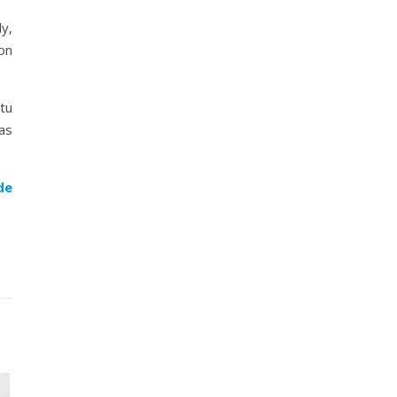
ly,
on
tu
as
de