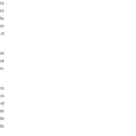
es
es
ás
jor
 ni
Sin
ese
e,
.
os
os
el
as
de
ás