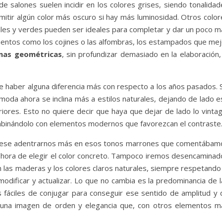
 salones suelen incidir en los colores grises, siendo tonalidad
mitir algún color más oscuro si hay más luminosidad. Otros color
zules y verdes pueden ser ideales para completar y dar un poco m
lementos como los cojines o las alfombras, los estampados que me
mas geométricas
, sin profundizar demasiado en la elaboración,
de haber alguna diferencia más con respecto a los años pasados. 
a moda ahora se inclina más a estilos naturales, dejando de lado 
iores. Esto no quiere decir que haya que dejar de lado lo vintag
combinándolo con elementos modernos que favorezcan el contraste
nterese adentrarnos más en esos tonos marrones que comentábam
la hora de elegir el color concreto. Tampoco iremos desencaminad
 las maderas y los colores claros naturales, siempre respetando 
odificar y actualizar. Lo que no cambia es la predominancia de l
 fáciles de conjugar para conseguir ese sentido de amplitud y 
 una imagen de orden y elegancia que, con otros elementos m