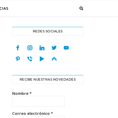
CIAS
REDES SOCIALES
facebook
instagram
linkedin
twitter
youtube
pinterest
viber
play
appstore
RECIBE NUESTRAS NOVEDADES
Nombre
*
Correo electrónico
*