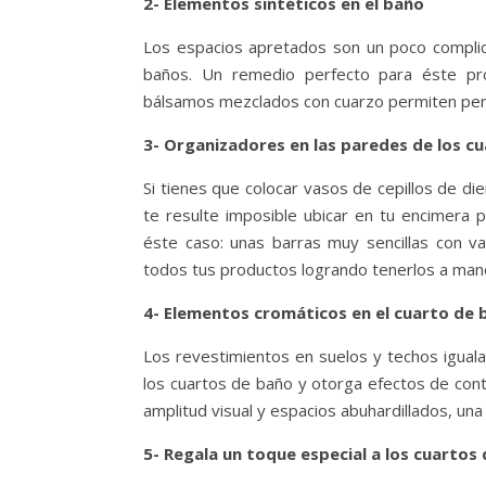
2- Elementos sintéticos en el baño
Los espacios apretados son un poco compli
baños. Un remedio perfecto para éste prob
bálsamos mezclados con cuarzo permiten perf
3- Organizadores en las paredes de los c
Si tienes que colocar vasos de cepillos de di
te resulte imposible ubicar en tu encimera p
éste caso: unas barras muy sencillas con v
todos tus productos logrando tenerlos a m
4- Elementos cromáticos en el cuarto de 
Los revestimientos en suelos y techos igual
los cuartos de baño y otorga efectos de cont
amplitud visual y espacios abuhardillados, un
5- Regala un toque especial a los cuartos