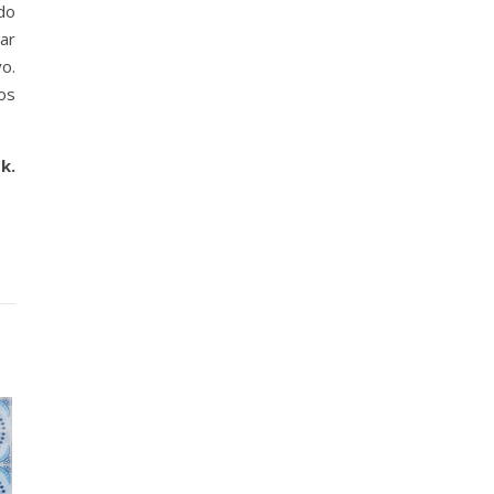
ndo
ar
o.
os
k.