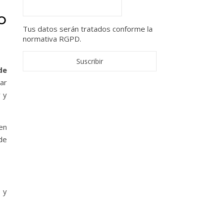
O
Tus datos serán tratados conforme la
normativa RGPD.
de
ar
 y
en
de
 y