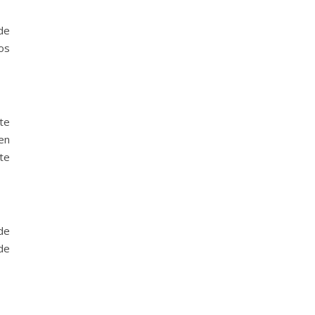
de
os
nte
en
te
de
de