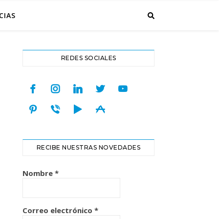
CIAS
REDES SOCIALES
facebook
instagram
linkedin
twitter
youtube
pinterest
viber
play
appstore
RECIBE NUESTRAS NOVEDADES
Nombre
*
Correo electrónico
*