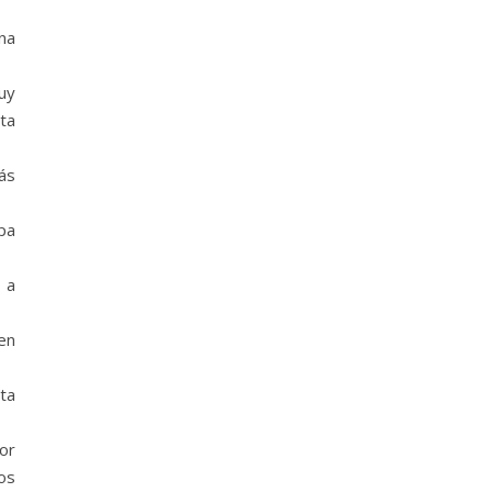
na
uy
ta
ás
opa
 a
 en
ta
or
os