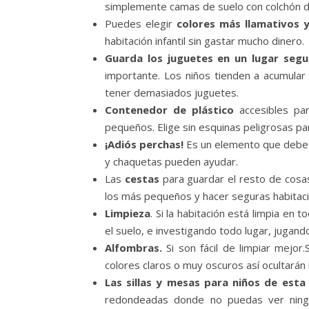
simplemente camas de suelo con colchón de 
Puedes elegir
colores más llamativos 
habitación infantil sin gastar mucho dinero.
Guarda los juguetes en un lugar segu
importante. Los niños tienden a acumular
tener demasiados juguetes.
Contenedor de plástico
accesibles par
pequeños. Elige sin esquinas peligrosas pa
¡Adiós perchas!
Es un elemento que debe es
y chaquetas pueden ayudar.
Las
cestas
para guardar el resto de cosas
los más pequeños y hacer seguras habitaci
Limpieza
. Si la habitación está limpia e
el suelo, e investigando todo lugar, jugand
Alfombras.
Si son fácil de limpiar mejo
colores claros o muy oscuros así ocultarán
Las sillas y mesas para niños de esta
redondeadas donde no puedas ver ningún