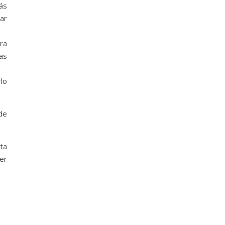
ás
ar
ara
ras
lo
de
ta
er