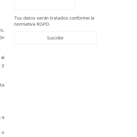
)
Tus datos serán tratados conforme la
normativa RGPD.
to,
ión
al
 y
ta
o a
 o