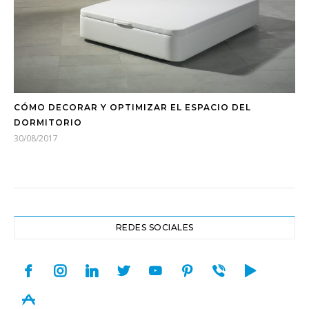
CÓMO DECORAR Y OPTIMIZAR EL ESPACIO DEL
DORMITORIO
30/08/2017
REDES SOCIALES
facebook
instagram
linkedin
twitter
youtube
pinterest
viber
play
appstore