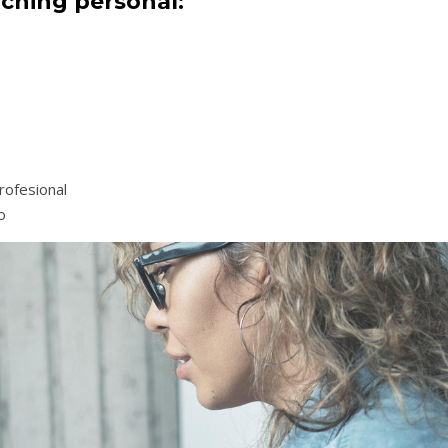
aching personal:
profesional
o