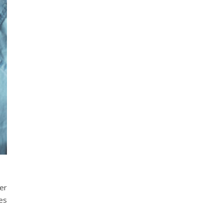
er
es