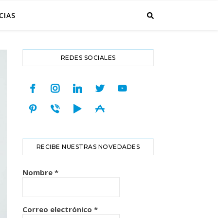
CIAS
REDES SOCIALES
facebook
instagram
linkedin
twitter
youtube
pinterest
viber
play
appstore
RECIBE NUESTRAS NOVEDADES
Nombre
*
Correo electrónico
*