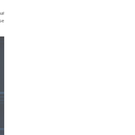
na!
se