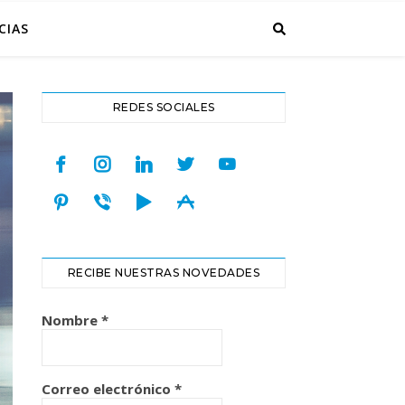
CIAS
REDES SOCIALES
facebook
instagram
linkedin
twitter
youtube
pinterest
viber
play
appstore
RECIBE NUESTRAS NOVEDADES
Nombre
*
Correo electrónico
*