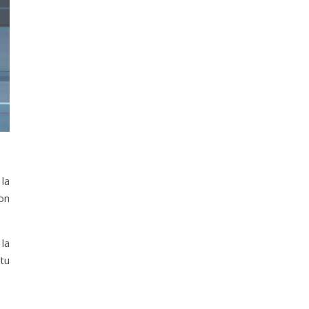
 la
on
 la
 tu