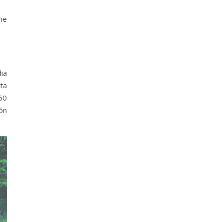
ne
ia
eta
50
ón