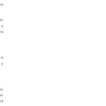
os
por
a y
ara
si
 y
ia,
or
irá