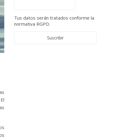
Tus datos serán tratados conforme la
normativa RGPD.
as
 El
cas
os
sos