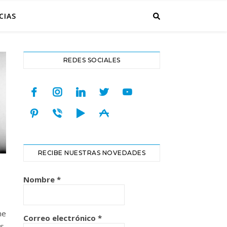
CIAS
REDES SOCIALES
facebook
instagram
linkedin
twitter
youtube
pinterest
viber
play
appstore
RECIBE NUESTRAS NOVEDADES
Nombre
*
ne
Correo electrónico
*
s,