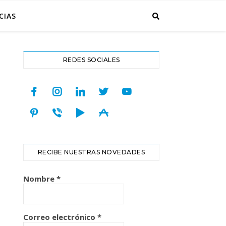
CIAS
REDES SOCIALES
facebook
instagram
linkedin
twitter
youtube
pinterest
viber
play
appstore
RECIBE NUESTRAS NOVEDADES
Nombre
*
Correo electrónico
*