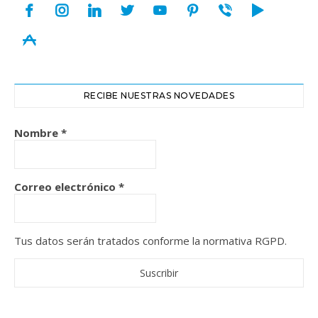
facebook
instagram
linkedin
twitter
youtube
pinterest
viber
play
appstore
RECIBE NUESTRAS NOVEDADES
Nombre
*
Correo electrónico
*
Tus datos serán tratados conforme la normativa RGPD.