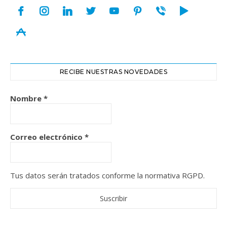
facebook
instagram
linkedin
twitter
youtube
pinterest
viber
play
appstore
RECIBE NUESTRAS NOVEDADES
Nombre
*
Correo electrónico
*
Tus datos serán tratados conforme la normativa RGPD.