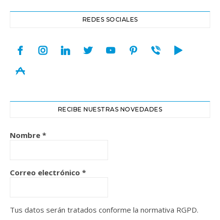
REDES SOCIALES
facebook
instagram
linkedin
twitter
youtube
pinterest
viber
play
appstore
RECIBE NUESTRAS NOVEDADES
Nombre
*
Correo electrónico
*
Tus datos serán tratados conforme la normativa RGPD.