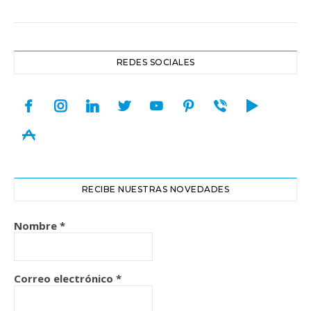
REDES SOCIALES
facebook
instagram
linkedin
twitter
youtube
pinterest
viber
play
appstore
RECIBE NUESTRAS NOVEDADES
Nombre
*
Correo electrónico
*