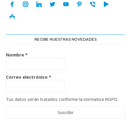
facebook
instagram
linkedin
twitter
youtube
pinterest
viber
play
appstore
RECIBE NUESTRAS NOVEDADES
Nombre
*
Correo electrónico
*
Tus datos serán tratados conforme la normativa RGPD.