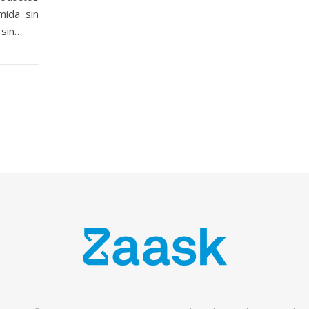
mida sin
 sin…