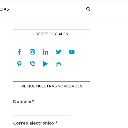
CIAS
REDES SOCIALES
facebook
instagram
linkedin
twitter
youtube
pinterest
viber
play
appstore
RECIBE NUESTRAS NOVEDADES
Nombre
*
Correo electrónico
*