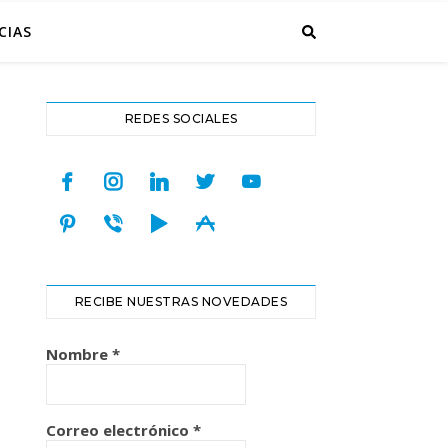
CIAS
REDES SOCIALES
facebook
instagram
linkedin
twitter
youtube
pinterest
viber
play
appstore
RECIBE NUESTRAS NOVEDADES
Nombre
*
Correo electrónico
*