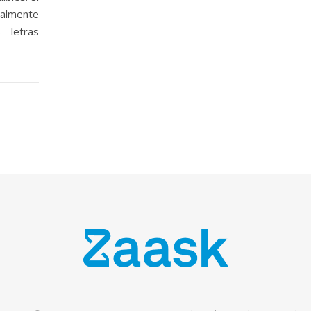
ealmente
 letras