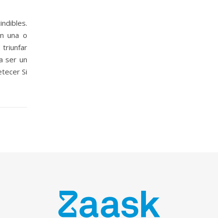
ndibles.
en una o
triunfar
a ser un
tecer Si