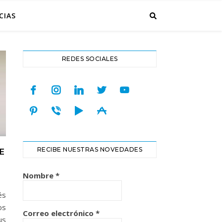
CIAS
REDES SOCIALES
facebook
instagram
linkedin
twitter
youtube
pinterest
viber
play
appstore
RECIBE NUESTRAS NOVEDADES
E
Nombre
*
és
os
Correo electrónico
*
us