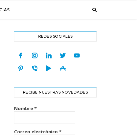
CIAS
REDES SOCIALES
facebook
instagram
linkedin
twitter
youtube
pinterest
viber
play
appstore
RECIBE NUESTRAS NOVEDADES
Nombre
*
Correo electrónico
*