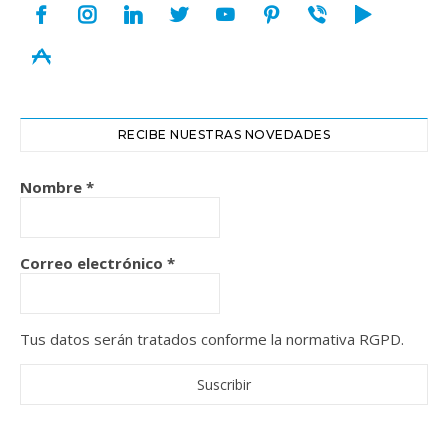
facebook
instagram
linkedin
twitter
youtube
pinterest
viber
play
appstore
RECIBE NUESTRAS NOVEDADES
Nombre
*
Correo electrónico
*
Tus datos serán tratados conforme la normativa RGPD.