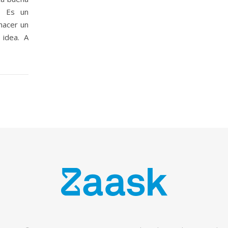
s. Es un
hacer un
idea. A