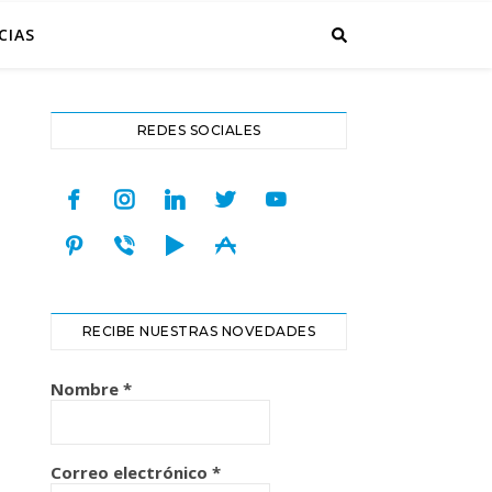
CIAS
REDES SOCIALES
facebook
instagram
linkedin
twitter
youtube
pinterest
viber
play
appstore
RECIBE NUESTRAS NOVEDADES
Nombre
*
Correo electrónico
*