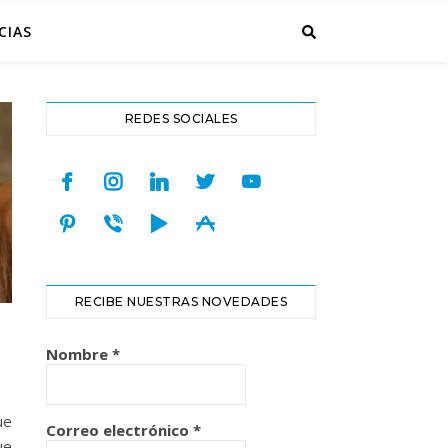
CIAS
REDES SOCIALES
facebook
instagram
linkedin
twitter
youtube
pinterest
viber
play
appstore
RECIBE NUESTRAS NOVEDADES
Nombre
*
ue
Correo electrónico
*
ue