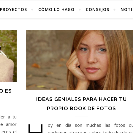
PROYECTOS
CÓMO LO HAGO
CONSEJOS
NOTI
O ES
IDEAS GENIALES PARA HACER TU
PROPIO BOOK DE FOTOS
er a tu
H
de amor
oy en día son muchas las fotos q
 eres el
podemos atesorar, sobre todo desde q