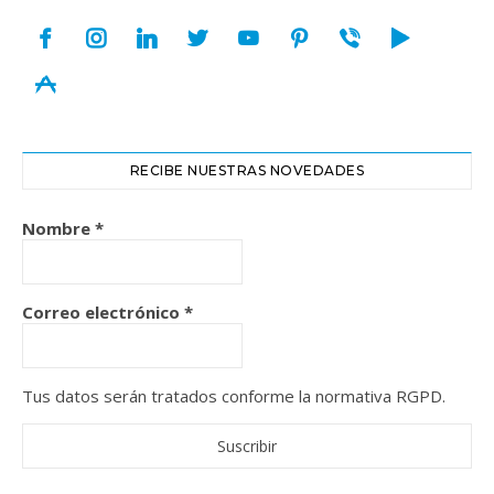
facebook
instagram
linkedin
twitter
youtube
pinterest
viber
play
appstore
RECIBE NUESTRAS NOVEDADES
Nombre
*
Correo electrónico
*
Tus datos serán tratados conforme la normativa RGPD.