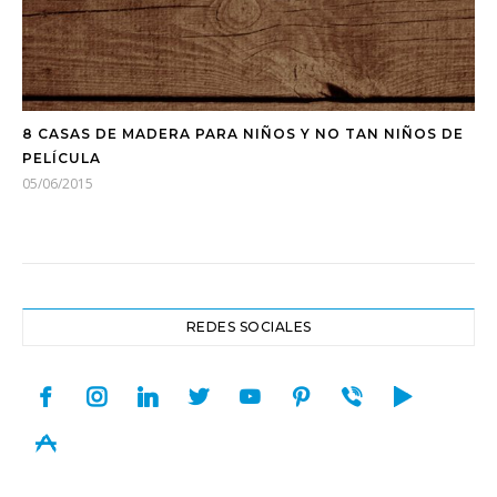
8 CASAS DE MADERA PARA NIÑOS Y NO TAN NIÑOS DE
PELÍCULA
05/06/2015
REDES SOCIALES
facebook
instagram
linkedin
twitter
youtube
pinterest
viber
play
appstore