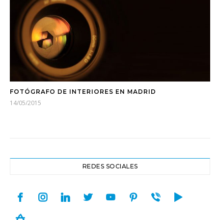
FOTÓGRAFO DE INTERIORES EN MADRID
14/05/2015
REDES SOCIALES
facebook
instagram
linkedin
twitter
youtube
pinterest
viber
play
appstore