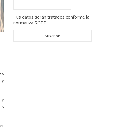
Tus datos serán tratados conforme la
normativa RGPD.
es
 y
 y
os
er