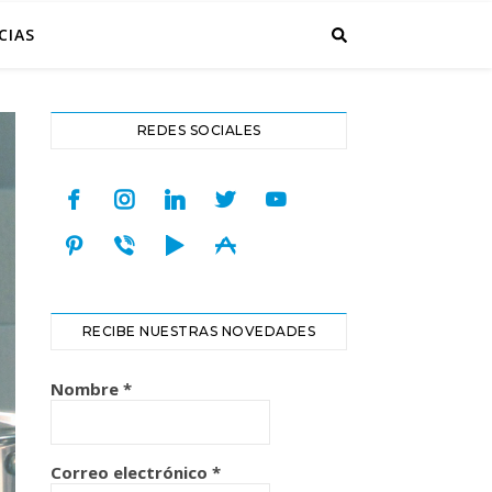
CIAS
REDES SOCIALES
facebook
instagram
linkedin
twitter
youtube
pinterest
viber
play
appstore
RECIBE NUESTRAS NOVEDADES
Nombre
*
Correo electrónico
*