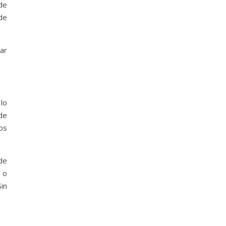
de
de
ar
lo
de
os
de
 o
in