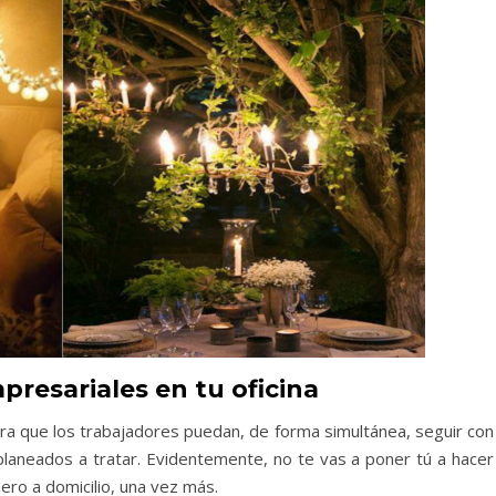
resariales en tu oficina
ra que los trabajadores puedan, de forma simultánea, seguir con 
planeados a tratar. Evidentemente, no te vas a poner tú a hacer 
ero a domicilio, una vez más.