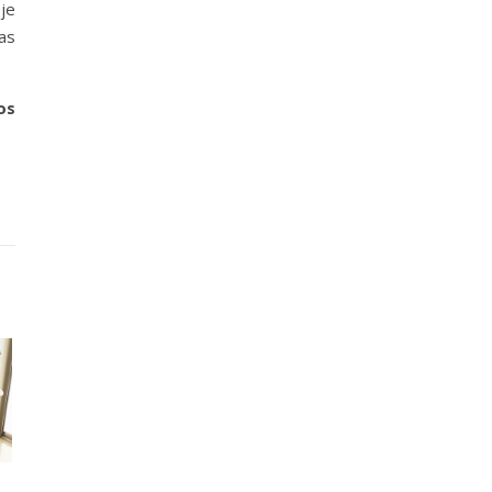
je
las
os