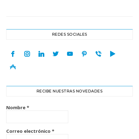
REDES SOCIALES
facebook
instagram
linkedin
twitter
youtube
pinterest
viber
play
appstore
RECIBE NUESTRAS NOVEDADES
Nombre
*
Correo electrónico
*