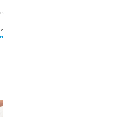
ta
 o
es