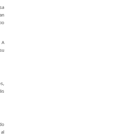
sa
an
io
 A
su
s,
ás
do
al