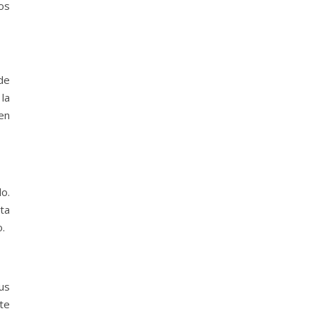
os
 de
 la
en
o.
ta
.
tus
te