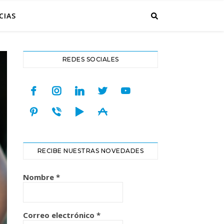
CIAS
REDES SOCIALES
facebook
instagram
linkedin
twitter
youtube
pinterest
viber
play
appstore
RECIBE NUESTRAS NOVEDADES
Nombre
*
Correo electrónico
*