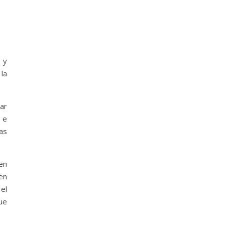
 y
la
ar
s e
bas
en
en
el
que