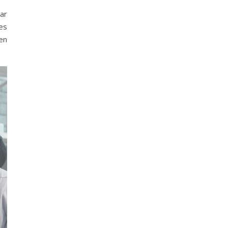
iar
des
en