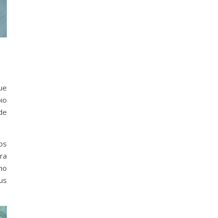
ue
io
 de
os
ra
mo
us