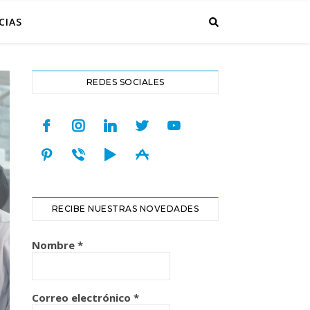
CIAS
REDES SOCIALES
facebook
instagram
linkedin
twitter
youtube
pinterest
viber
play
appstore
RECIBE NUESTRAS NOVEDADES
Nombre
*
Correo electrónico
*