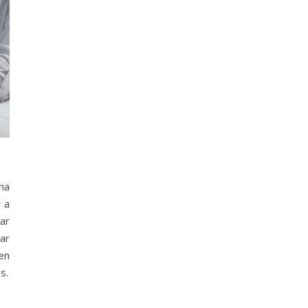
na
 a
rar
ar
ten
s.